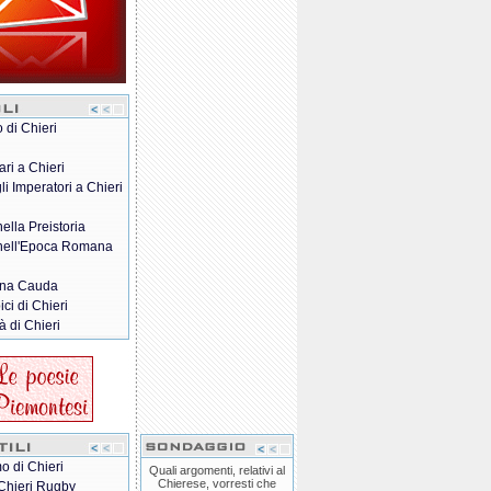
o di Chieri
ari a Chieri
gli Imperatori a Chieri
nella Preistoria
 nell'Epoca Romana
na Cauda
pici di Chieri
à di Chieri
o di Chieri
Quali argomenti, relativi al
Chierese, vorresti che
Chieri Rugby