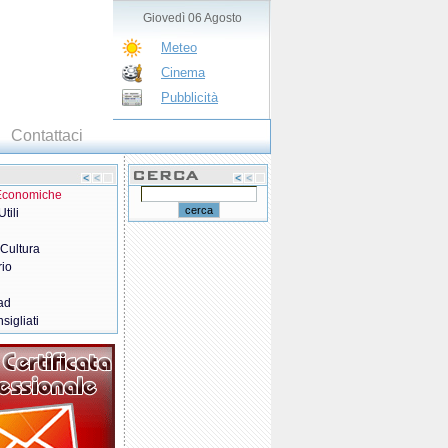
Giovedì 06 Agosto
Meteo
Cinema
Pubblicità
Contattaci
 Economiche
tili
 Cultura
rio
ad
sigliati