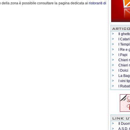
e della zona è possibile consultare la pagina dedicata ai
ristoranti di
Il ghett
I Catari
I Templ
I Re e 
I Papi
Chieri 
Chieri
I Dolci
La Bag
I vini ti
I Rubat
Il Duom
A.S.D. 