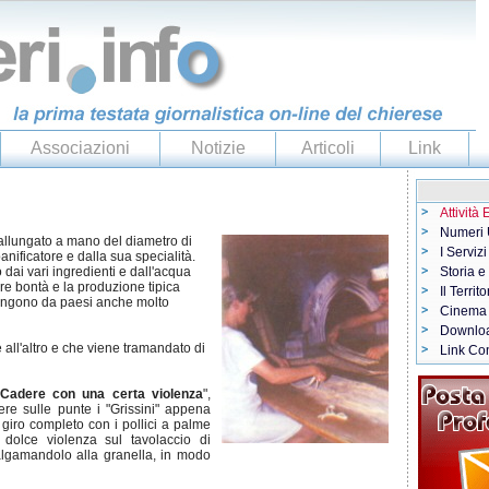
Associazioni
Notizie
Articoli
Link
Attività
Numeri U
 allungato a mano del diametro di
I Servizi
nificatore e dalla sua specialità.
 dai vari ingredienti e dall'acqua
Storia e
are bontà e la produzione tipica
Il Territo
iungono da paesi anche molto
Cinema
Downlo
 all'altro e che viene tramandato di
Link Con
Cadere con una certa violenza
",
ere sulle punte i "Grissini" appena
n giro completo con i pollici a palme
 dolce violenza sul tavolaccio di
algamandolo alla granella, in modo