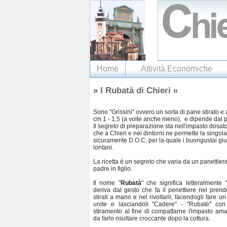
Home
Attività Economiche
» I Rubatà di Chieri «
Sono "Grissini" ovvero un sorta di pane stirato e
cm 1 - 1,5 (a volte anche meno), e dipende dal pa
Il segreto di preparazione sta nell'impasto dosato
che a Chieri e nei dintorni ne permette la singol
sicuramente D.O.C. per la quale i buongustai g
lontani.
La ricetta è un segreto che varia da un panettiere
padre in figlio.
Il nome "
Rubatà
" che significa letteralmente "
deriva dal gesto che fa il penettiere nel prend
stirati a mano e nel rivoltarli, facendogli fare u
unite e lasciandoli "Cadere" - "Rubatè" con
stiramento al fine di compattarne l'impasto am
da farlo risultare croccante dopo la cottura.