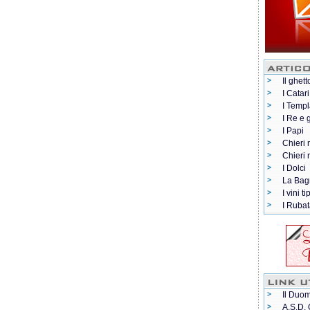
Il ghett
I Catari
I Templ
I Re e 
I Papi
Chieri 
Chieri
I Dolci
La Bag
I vini ti
I Rubat
Il Duom
A.S.D. 