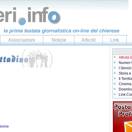
Associazioni
Notizie
Articoli
Link
Attività
Numeri U
I Servizi
Storia e
Il Territo
Cinema
Downlo
Link Con
 donne