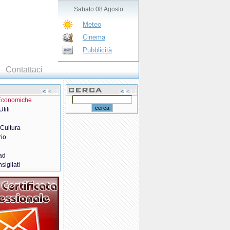
Sabato 08 Agosto
Meteo
Cinema
Pubblicità
Contattaci
 Economiche
tili
 Cultura
rio
ad
sigliati