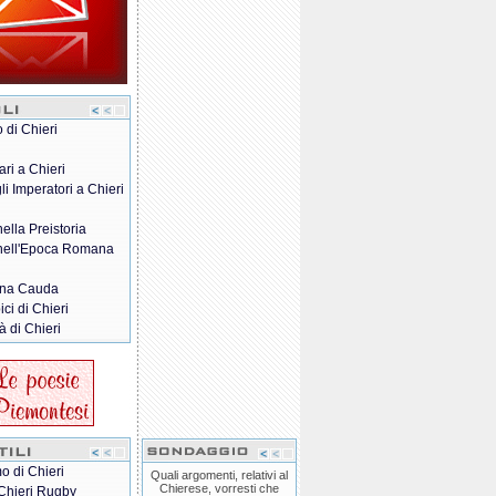
o di Chieri
ari a Chieri
gli Imperatori a Chieri
nella Preistoria
 nell'Epoca Romana
na Cauda
pici di Chieri
à di Chieri
o di Chieri
Quali argomenti, relativi al
Chierese, vorresti che
Chieri Rugby