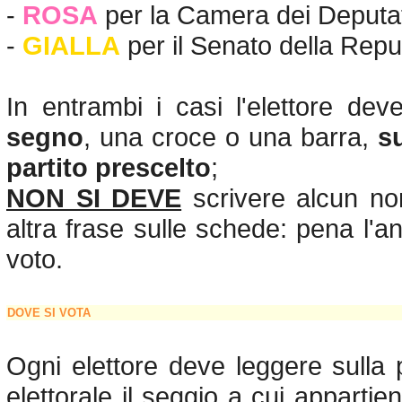
-
ROSA
per la Camera dei Deputat
-
GIALLA
per il Senato della Repu
In entrambi i casi l'elettore de
segno
, una croce o una barra,
s
partito prescelto
;
NON SI DEVE
scrivere alcun no
altra frase sulle schede: pena l'a
voto.
DOVE SI VOTA
Ogni elettore deve leggere sulla
elettorale il seggio a cui appartie