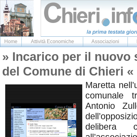
Home
Attività Economiche
Associazioni
» Incarico per il nuovo
del Comune di Chieri «
Maretta nell’
comunale tr
Antonio Zul
dell’opposi
delibera 
all’associaz