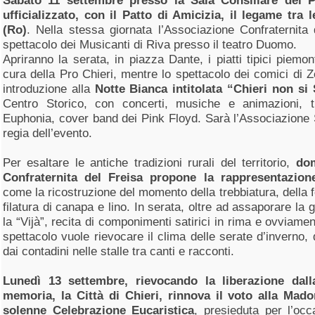
Sabato 11 settembre presso la Sala Consiliare del 
ufficializzato, con il Patto di Amicizia, il legame tra l
(Ro)
. Nella stessa giornata l’Associazione Confraternita 
spettacolo dei Musicanti di Riva presso il teatro Duomo.
Apriranno la serata, in piazza Dante, i piatti tipici piemon
cura della Pro Chieri, mentre lo spettacolo dei comici di 
introduzione alla
Notte Bianca intitolata “Chieri non si
Centro Storico, con concerti, musiche e animazioni, t
Euphonia, cover band dei Pink Floyd. Sarà l’Associazione 
regia dell’evento.
Per esaltare le antiche tradizioni rurali del territorio,
dom
Confraternita del Freisa propone la rappresentazione
come la ricostruzione del momento della trebbiatura, della fe
filatura di canapa e lino. In serata, oltre ad assaporare la g
la “Vijà”, recita di componimenti satirici in rima e ovviamen
spettacolo vuole rievocare il clima delle serate d’inverno, 
dai contadini nelle stalle tra canti e racconti.
Lunedì 13 settembre, rievocando la liberazione dal
memoria, la Città di Chieri, rinnova il voto alla Mad
solenne Celebrazione Eucaristica
, presieduta per l’o