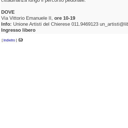
cittadinanza lungo il percorso pedonale.
DOVE
Via Vittorio Emanuele II,
ore 10-19
Info:
Unione Artisti del Chierese 011.9469123 un_artisti@lib
Ingresso libero
[
Indietro
]