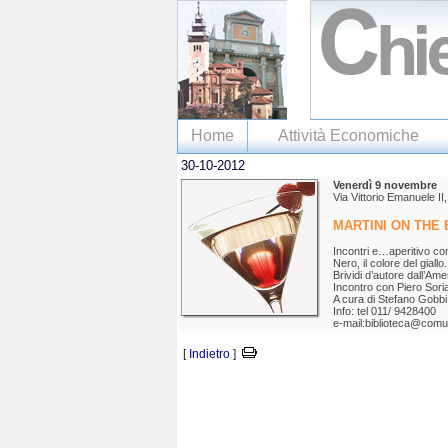
Home
Attività Economiche
30-10-2012
Venerdì 9 novembre
Via Vittorio Emanuele II,
MARTINI ON THE
Incontri e…aperitivo co
Nero, il colore del giallo.
Brividi d’autore dall’Am
Incontro con Piero Sori
A cura di Stefano Gobbi 
Info: tel 011/ 9428400
e-mail:biblioteca@comune
[
Indietro
]