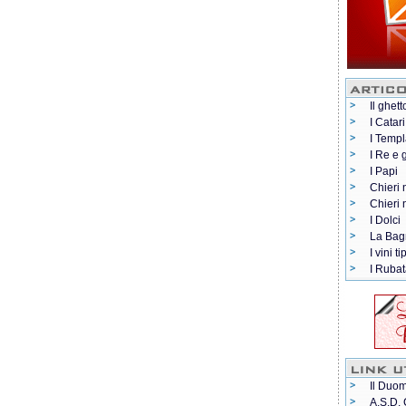
Il ghett
I Catari
I Templ
I Re e 
I Papi
Chieri 
Chieri
I Dolci
La Bag
I vini ti
I Rubat
Il Duom
A.S.D. 