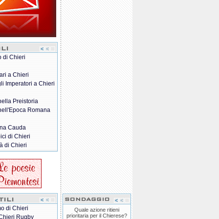
o di Chieri
ari a Chieri
gli Imperatori a Chieri
nella Preistoria
 nell'Epoca Romana
na Cauda
pici di Chieri
à di Chieri
o di Chieri
Quale azione ritieni
prioritaria per il Chierese?
Chieri Rugby