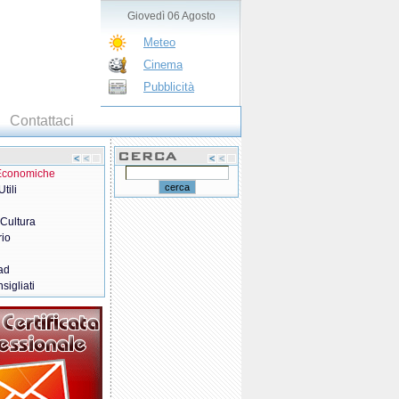
Giovedì 06 Agosto
Meteo
Cinema
Pubblicità
Contattaci
 Economiche
tili
 Cultura
rio
ad
sigliati