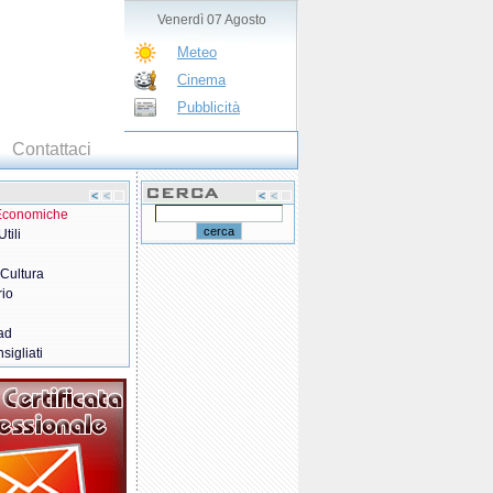
Venerdì 07 Agosto
Meteo
Cinema
Pubblicità
Contattaci
 Economiche
tili
 Cultura
rio
ad
sigliati