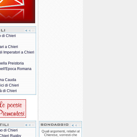
o di Chieri
ari a Chieri
gli Imperatori a Chieri
nella Preistoria
 nell'Epoca Romana
na Cauda
pici di Chieri
à di Chieri
o di Chieri
Quali argomenti, relativi al
Chierese, vorresti che
Chieri Rugby