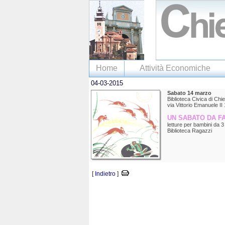
Home
Attività Economiche
04-03-2015
Sabato 14 marzo
Biblioteca Civica di Chi
via Vittorio Emanuele
UN SABATO DA F
letture per bambini da 3
Biblioteca Ragazzi
[
Indietro
]