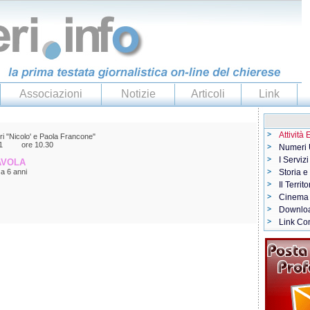
Associazioni
Notizie
Articoli
Link
Attività
eri "Nicolo' e Paola Francone"
 II 1 ore 10.30
Numeri U
I Servizi
AVOLA
 a 6 anni
Storia e
Il Territo
Cinema
Downlo
Link Con