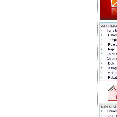
Il ghett
I Catari
I Templ
I Re e 
I Papi
Chieri 
Chieri
I Dolci
La Bag
I vini ti
I Rubat
Il Duom
A.S.D. 