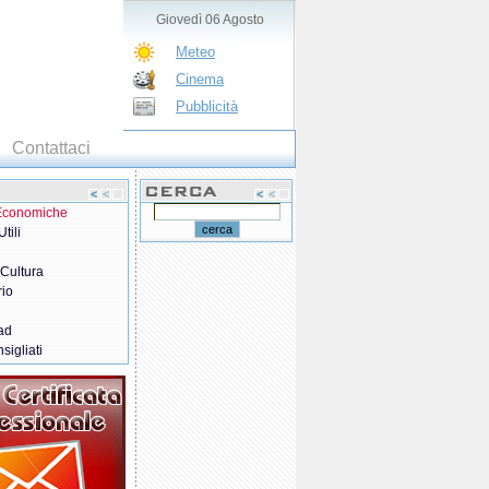
Giovedì 06 Agosto
Meteo
Cinema
Pubblicità
Contattaci
 Economiche
tili
 Cultura
rio
ad
sigliati