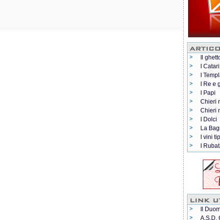
Il ghett
I Catari
I Templ
I Re e 
I Papi
Chieri 
Chieri
I Dolci
La Bag
I vini ti
I Rubat
Il Duom
A.S.D. 