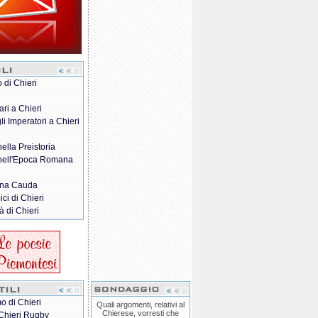
o di Chieri
ari a Chieri
gli Imperatori a Chieri
nella Preistoria
 nell'Epoca Romana
na Cauda
pici di Chieri
à di Chieri
o di Chieri
Quali argomenti, relativi al
Chierese, vorresti che
Chieri Rugby