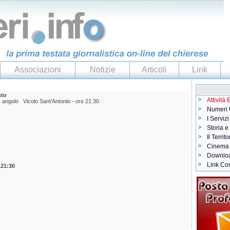
Associazioni
Notizie
Articoli
Link
sto
Attività
I angolo Vicolo Sant’Antonio - ore 21:30
Numeri U
I Servizi
Storia e
Il Territo
Cinema
Downlo
Link Con
 21:30