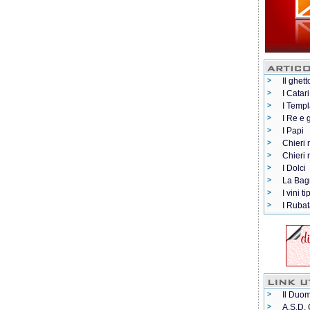
Il ghett
I Catari
I Templ
I Re e 
I Papi
Chieri 
Chieri
I Dolci
La Bag
I vini ti
I Rubat
Il Duom
A.S.D. 