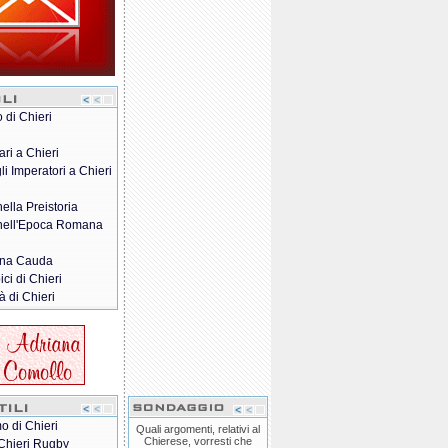
o di Chieri
ari a Chieri
gli Imperatori a Chieri
nella Preistoria
 nell'Epoca Romana
na Cauda
pici di Chieri
à di Chieri
o di Chieri
Quali argomenti, relativi al
Chierese, vorresti che
Chieri Rugby