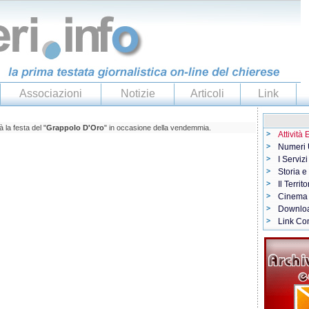
Associazioni
Notizie
Articoli
Link
la festa del "
Grappolo D'Oro
" in occasione della vendemmia.
Attività
Numeri U
I Servizi
Storia e
Il Territo
Cinema
Downlo
Link Con