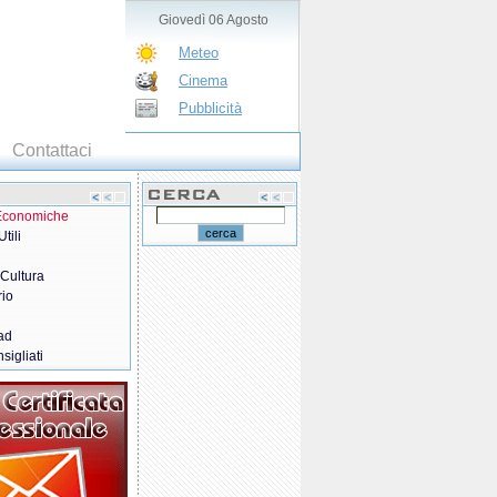
Giovedì 06 Agosto
Meteo
Cinema
Pubblicità
Contattaci
 Economiche
tili
 Cultura
rio
ad
sigliati