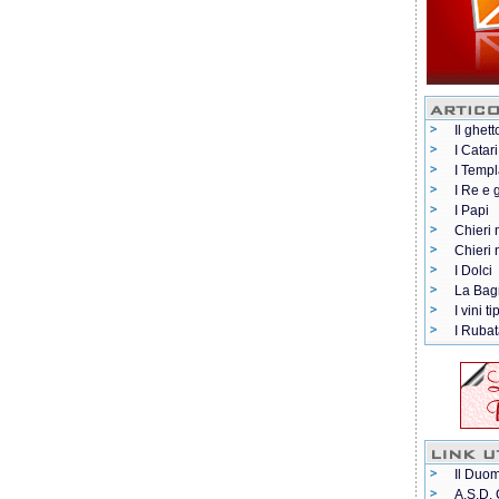
Il ghett
I Catari
I Templ
I Re e 
I Papi
Chieri 
Chieri
I Dolci
La Bag
I vini ti
I Rubat
Il Duom
A.S.D. 