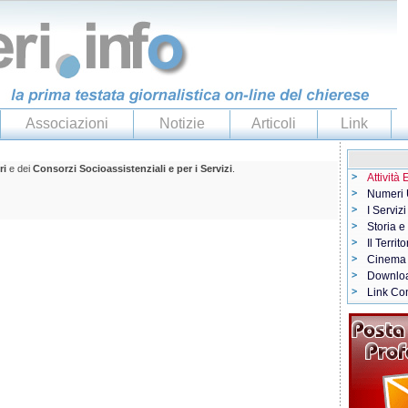
Associazioni
Notizie
Articoli
Link
ri
e dei
Consorzi Socioassistenziali e per i Servizi
.
Attività
Numeri U
I Servizi
Storia e
Il Territo
Cinema
Downlo
Link Con