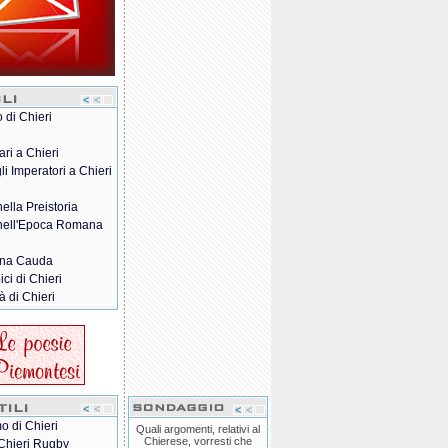
o di Chieri
ari a Chieri
gli Imperatori a Chieri
nella Preistoria
 nell'Epoca Romana
na Cauda
pici di Chieri
à di Chieri
o di Chieri
Quali argomenti, relativi al
Chierese, vorresti che
Chieri Rugby