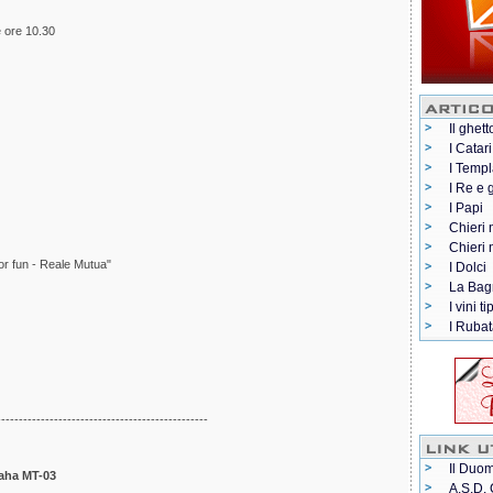
 ore 10.30
Il ghett
I Catari
I Templ
I Re e 
I Papi
Chieri 
Chieri
or fun - Reale Mutua"
I Dolci
La Bag
I vini ti
I Rubat
------------------------------------------------
Il Duom
maha MT-03
A.S.D. 