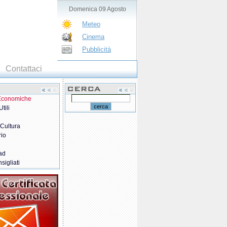
Domenica 09 Agosto
Meteo
Cinema
Pubblicità
Contattaci
 Economiche
tili
 Cultura
rio
ad
sigliati