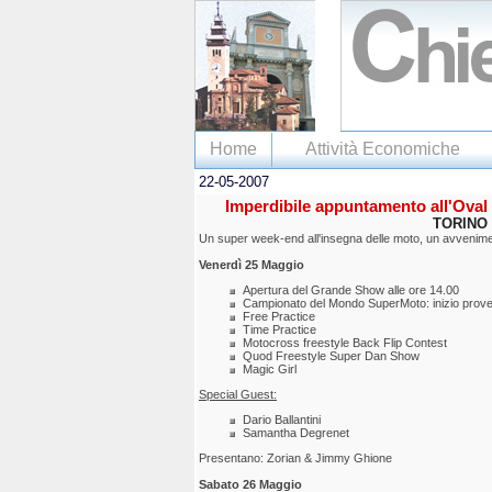
Home
Attività Economiche
22-05-2007
Imperdibile appuntamento all'Oval
TORINO 
Un super week-end all'insegna delle moto, un avveniment
Venerdì 25 Maggio
Apertura del Grande Show alle ore 14.00
Campionato del Mondo SuperMoto: inizio prove
Free Practice
Time Practice
Motocross freestyle Back Flip Contest
Quod Freestyle Super Dan Show
Magic Girl
Special Guest:
Dario Ballantini
Samantha Degrenet
Presentano: Zorian & Jimmy Ghione
Sabato 26 Maggio