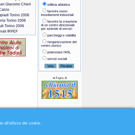
San Giacomo Chieri
edilizia abitativa
Calcio
favorire nuovi
piadi Torino 2006
insediamenti industriali
teria Torino 2006
favorire la creazione
di un centro direzionale
di Torino 2006
per aziende di servizi
onali IRPEF
parcheggi e viabilità
riorganizzazione del
centro storico
potenziare l'ASL
servizi sociali
ll'utilizzo dei cookie.