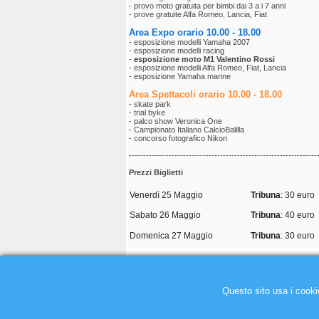
- provo moto gratuita per bimbi dai 3 a i 7 anni
- prove gratuite Alfa Romeo, Lancia, Fiat
Area Expo orario 10.00 - 18.00
- esposizione modelli Yamaha 2007
- esposizione modelli racing
-
esposizione moto M1 Valentino Rossi
- esposizione modelli Alfa Romeo, Fiat, Lancia
- esposizione Yamaha marine
Area Spettacoli orario
10.00 - 18.00
- skate park
- trial byke
- palco show Veronica One
- Campionato Italiano CalcioBalilla
- concorso fotografico Nikon
------------------------------------------------------------------
Prezzi Biglietti
Venerdì 25 Maggio
Tribuna
: 30 euro
Sabato 26 Maggio
Tribuna
: 40 euro
Domenica 27 Maggio
Tribuna
: 30 euro
[
Indietro
]
Questo sito usa i cook