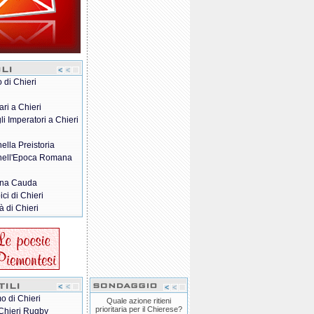
o di Chieri
ari a Chieri
gli Imperatori a Chieri
nella Preistoria
 nell'Epoca Romana
na Cauda
pici di Chieri
à di Chieri
o di Chieri
Quale azione ritieni
prioritaria per il Chierese?
Chieri Rugby