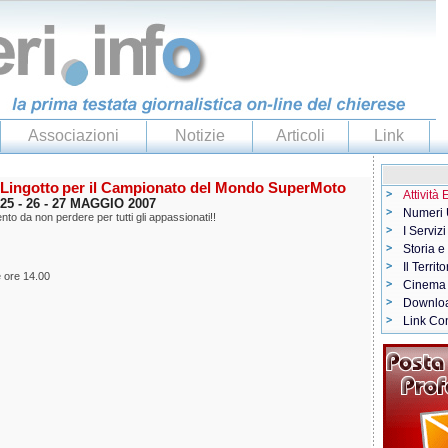
Associazioni
Notizie
Articoli
Link
 Lingotto
per il Campionato del Mondo SuperMoto
Attività
25 - 26 - 27 MAGGIO 2007
Numeri U
o da non perdere per tutti gli appassionati!!
I Servizi
Storia e
Il Territo
 ore 14.00
Cinema
Downlo
Link Con