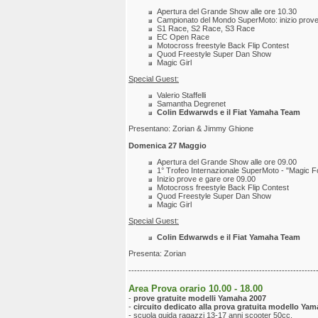
Apertura del Grande Show alle ore 10.30
Campionato del Mondo SuperMoto: inizio prove
S1 Race, S2 Race, S3 Race
EC Open Race
Motocross freestyle Back Flip Contest
Quod Freestyle Super Dan Show
Magic Girl
Special Guest:
Valerio Staffelli
Samantha Degrenet
Colin Edwarwds e il Fiat Yamaha Team
Presentano: Zorian & Jimmy Ghione
Domenica 27 Maggio
Apertura del Grande Show alle ore 09.00
1° Trofeo Internazionale SuperMoto - "Magic F
Inizio prove e gare ore 09.00
Motocross freestyle Back Flip Contest
Quod Freestyle Super Dan Show
Magic Girl
Special Guest:
Colin Edwarwds e il Fiat Yamaha Team
Presenta: Zorian
------------------------------------------------------------------
Area Prova orario 10.00 - 18.00
-
prove gratuite modelli Yamaha 2007
-
circuito dedicato alla prova gratuita modello Ya
- scuola guida ragazzi 13-17 anni scooter 50cc.