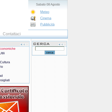
Sabato 08 Agosto
Meteo
Cinema
Pubblicità
Contattaci
 Economiche
tili
 Cultura
rio
ad
sigliati