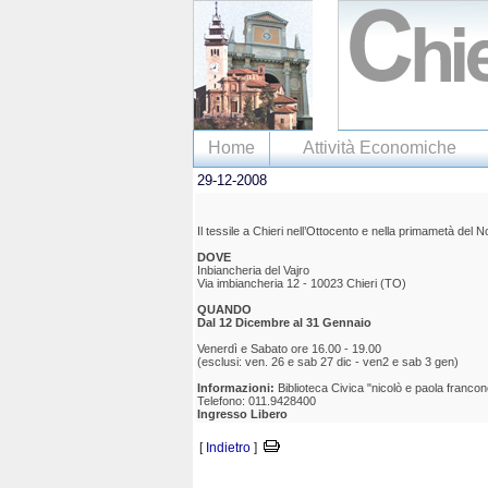
Home
Attività Economiche
29-12-2008
Il tessile a Chieri nell’Ottocento e nella primametà del 
DOVE
Inbiancheria del Vajro
Via imbiancheria 12 - 10023 Chieri (TO)
QUANDO
Dal 12 Dicembre al 31 Gennaio
Venerdì e Sabato ore 16.00 - 19.00
(esclusi: ven. 26 e sab 27 dic - ven2 e sab 3 gen)
Informazioni:
Biblioteca Civica "nicolò e paola francon
Telefono: 011.9428400
Ingresso Libero
[
Indietro
]