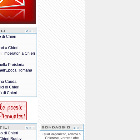
o di Chieri
ari a Chieri
gli Imperatori a Chieri
nella Preistoria
 nell'Epoca Romana
na Cauda
pici di Chieri
à di Chieri
o di Chieri
Quali argomenti, relativi al
Chierese, vorresti che
Chieri Rugby