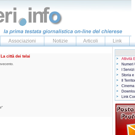
Associazioni
Notizie
Articoli
Link
La città dei telai
Attività
Novecento.
Numeri U
I Servizi
Storia e
Il Territo
Cinema
Downlo
Link Con
e"