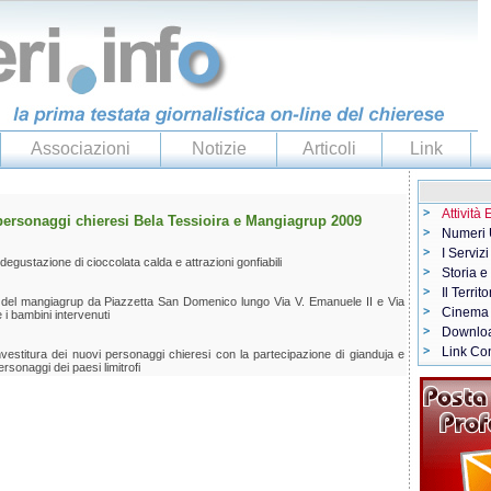
Associazioni
Notizie
Articoli
Link
Attività
personaggi chieresi Bela Tessioira e Mangiagrup 2009
Numeri U
I Servizi
gustazione di cioccolata calda e attrazioni gonfiabili
Storia e
Il Territo
a e del mangiagrup da Piazzetta San Domenico lungo Via V. Emanuele II e Via
Cinema
 i bambini intervenuti
Downlo
Link Con
investitura dei nuovi personaggi chieresi con la partecipazione di gianduja e
ersonaggi dei paesi limitrofi