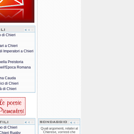
o di Chieri
ari a Chieri
gli Imperatori a Chieri
nella Preistoria
 nell'Epoca Romana
na Cauda
pici di Chieri
à di Chieri
o di Chieri
Quali argomenti, relativi al
Chierese, vorresti che
Chieri Rugby