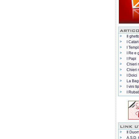
Il ghett
I Catari
I Templ
I Re e 
I Papi
Chieri 
Chieri
I Dolci
La Bag
I vini ti
I Rubat
Il Duom
A.S.D. 