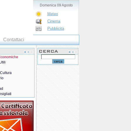
Domenica 09 Agosto
Meteo
Cinema
Pubblicità
Contattaci
 Economiche
tili
 Cultura
rio
ad
sigliati