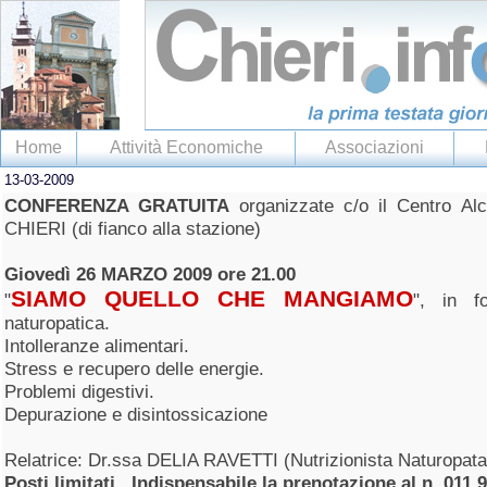
Home
Attività Economiche
Associazioni
13-03-2009
CONFERENZA GRATUITA
organizzate c/o il Centro A
CHIERI (di fianco alla stazione)
Giovedì 26 MARZO 2009 ore 21.00
SIAMO QUELLO CHE MANGIAMO
"
", in f
naturopatica.
Intolleranze alimentari.
Stress e recupero delle energie.
Problemi digestivi.
Depurazione e disintossicazione
Relatrice: Dr.ssa DELIA RAVETTI (Nutrizionista Naturopata
Posti limitati...Indispensabile la prenotazione al n. 011