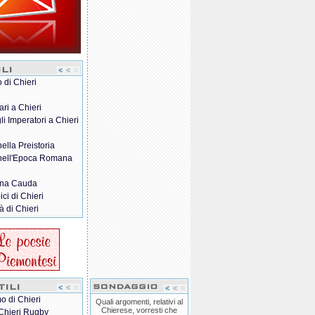
o di Chieri
ari a Chieri
gli Imperatori a Chieri
nella Preistoria
 nell'Epoca Romana
na Cauda
pici di Chieri
à di Chieri
o di Chieri
Quali argomenti, relativi al
Chierese, vorresti che
Chieri Rugby