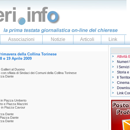
Associazioni
Notizie
Articoli
Link
Primavera della Collina Torinese
Attività
8 e 19 Aprile 2009
Numeri U
I Servizi
 Gallieri al Duomo
Storia e
on sfilata di Sindaci dei Comuni della Collina Torinese
azza Dante
Il Territo
Cinema
Downlo
Link Con
li in Piazza Umberto
rto e Piazza Mazzini
se in Piazza Cavour
azza Dante
n Piazza Dante
azza Dante