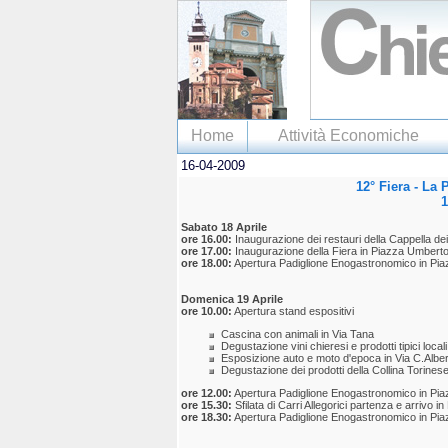
Home
Attività Economiche
16-04-2009
12° Fiera - La 
1
Sabato 18 Aprile
ore 16.00:
Inaugurazione dei restauri della Cappella dei
ore 17.00:
Inaugurazione della Fiera in Piazza Umberto c
ore 18.00:
Apertura Padiglione Enogastronomico in Pi
Domenica 19 Aprile
ore 10.00:
Apertura stand espositivi
Cascina con animali in Via Tana
Degustazione vini chieresi e prodotti tipici loca
Esposizione auto e moto d'epoca in Via C.Albe
Degustazione dei prodotti della Collina Torine
ore 12.00:
Apertura Padiglione Enogastronomico in Pi
ore 15.30:
Sfilata di Carri Allegorici partenza e arrivo i
ore 18.30:
Apertura Padiglione Enogastronomico in Pi