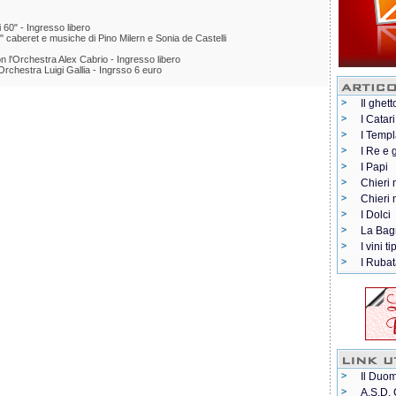
 60" - Ingresso libero
" caberet e musiche di Pino Milern e Sonia de Castelli
on l'Orchestra Alex Cabrio - Ingresso libero
l'Orchestra Luigi Gallia - Ingrsso 6 euro
Il ghett
I Catari
I Templ
I Re e 
I Papi
Chieri 
Chieri
I Dolci
La Bag
I vini ti
I Rubat
Il Duom
A.S.D. 