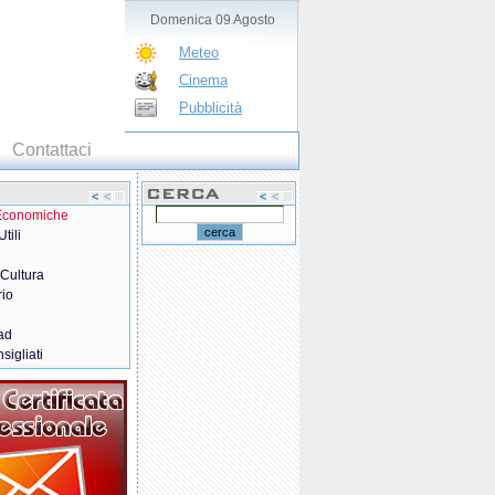
Domenica 09 Agosto
Meteo
Cinema
Pubblicità
Contattaci
 Economiche
tili
 Cultura
rio
ad
sigliati