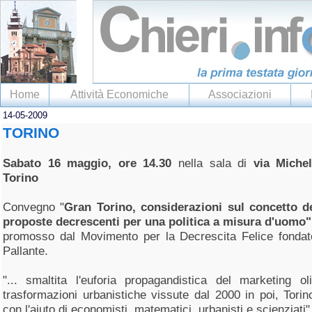
Home
Attività Economiche
Associazioni
14-05-2009
TORINO
Sabato 16 maggio, ore 14.30
nella sala di
via Miche
Torino
Convegno "
Gran Torino, considerazioni sul concetto d
proposte decrescenti per una politica a misura d'uomo"
promosso dal Movimento per la Decrescita Felice fondato
Pallante.
"... smaltita l'euforia propagandistica del marketing o
trasformazioni urbanistiche vissute dal 2000 in poi, Tori
con l'aiuto di economisti, matematici, urbanisti e scienziati"