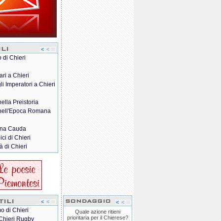
o di Chieri
ari a Chieri
gli Imperatori a Chieri
nella Preistoria
 nell'Epoca Romana
na Cauda
pici di Chieri
à di Chieri
o di Chieri
Quale azione ritieni
prioritaria per il Chierese?
Chieri Rugby