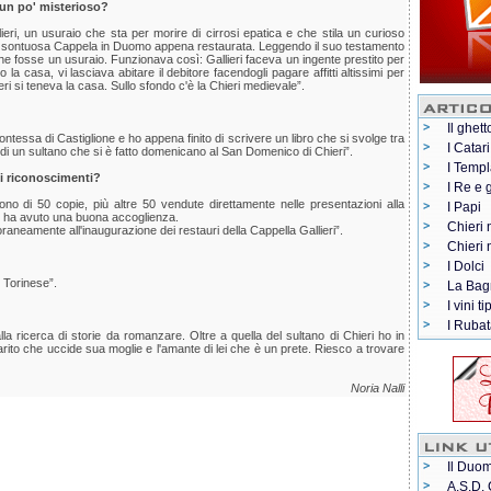
 un po' misterioso?
Gallieri, un usuraio che sta per morire di cirrosi epatica e che stila un curioso
la sontuosa Cappela in Duomo appena restaurata. Leggendo il suo testamento
 che fosse un usuraio. Funzionava così: Gallieri faceva un ingente prestito per
a casa, vi lasciava abitare il debitore facendogli pagare affitti altissimi per
eri si teneva la casa. Sullo sfondo c'è la Chieri medievale”.
Il ghett
ntessa di Castiglione e ho appena finito di scrivere un libro che si svolge tra
I Catari
 di un sultano che si è fatto domenicano al San Domenico di Chieri”.
I Templ
i riconoscimenti?
I Re e 
 sono di 50 copie, più altre 50 vendute direttamente nelle presentazioni alla
I Papi
ese ha avuto una buona accoglienza.
Chieri 
raneamente all'inaugurazione dei restauri della Cappella Gallieri”.
Chieri
I Dolci
 Torinese”.
La Bag
I vini ti
I Rubat
 ricerca di storie da romanzare. Oltre a quella del sultano di Chieri ho in
marito che uccide sua moglie e l'amante di lei che è un prete. Riesco a trovare
Noria Nalli
Il Duom
A.S.D. 