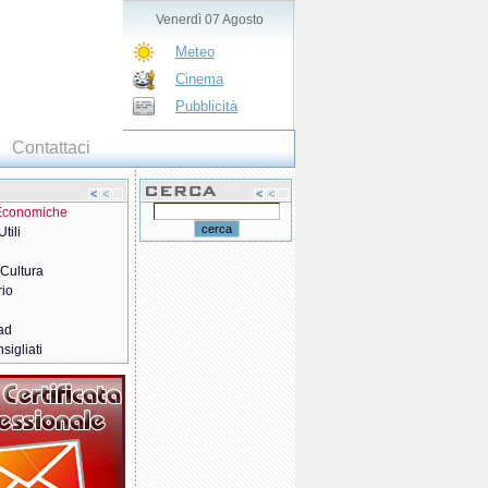
Venerdì 07 Agosto
Meteo
Cinema
Pubblicità
Contattaci
 Economiche
tili
 Cultura
rio
ad
sigliati