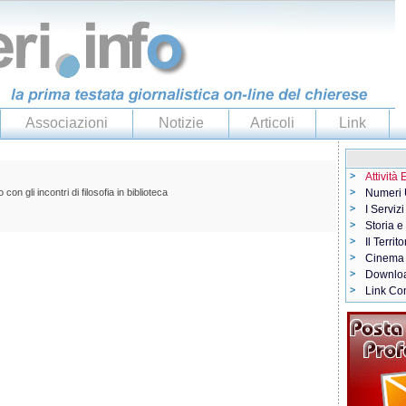
Associazioni
Notizie
Articoli
Link
Attività
 gli incontri di filosofia in biblioteca
Numeri U
I Servizi
Storia e
Il Territo
Cinema
Downlo
Link Con