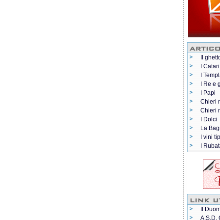
Il ghett
I Catari
I Templ
I Re e 
I Papi
Chieri 
Chieri
I Dolci
La Bag
I vini ti
I Rubat
Il Duom
A.S.D. 