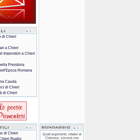
o di Chieri
ari a Chieri
gli Imperatori a Chieri
nella Preistoria
 nell'Epoca Romana
na Cauda
pici di Chieri
à di Chieri
o di Chieri
Quali argomenti, relativi al
Chierese, vorresti che
Chieri Rugby