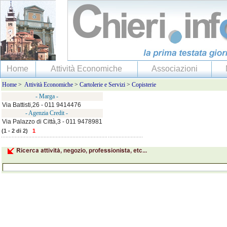
Home
Attività Economiche
Associazioni
Home
>
Attività Economiche
>
Cartolerie e Servizi
>
Copisterie
- Marga -
Via Battisti,26 - 011 9414476
- Agenzia Credit -
Via Palazzo di Città,3 - 011 9478981
(1 - 2 di 2)
1