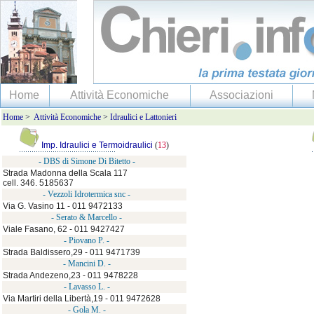
Home
Attività Economiche
Associazioni
Home
>
Attività Economiche
>
Idraulici e Lattonieri
Imp. Idraulici e Termoidraulici
(
13
)
- DBS di Simone Di Bitetto -
Strada Madonna della Scala 117
cell. 346. 5185637
- Vezzoli Idrotermica snc -
Via G. Vasino 11 - 011 9472133
- Serato & Marcello -
Viale Fasano, 62 - 011 9427427
- Piovano P. -
Strada Baldissero,29 - 011 9471739
- Mancini D. -
Strada Andezeno,23 - 011 9478228
- Lavasso L. -
Via Martiri della Libertà,19 - 011 9472628
- Gola M. -