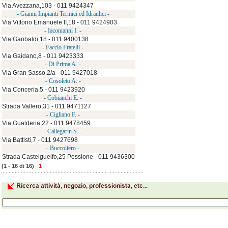
Via Avezzana,103 - 011 9424347
- Gianni Impianti Termici ed Idraulici -
Via Vittorio Emanuele II,18 - 011 9424903
- Iaconianni I. -
Via Garibaldi,18 - 011 9400138
- Faccio Fratelli -
Via Gaidano,8 - 011 9423333
- Di Prima A. -
Via Gran Sasso,2/a - 011 9427018
- Cosoleto A. -
Via Conceria,5 - 011 9423920
- Cobianchi E. -
Strada Vallero,31 - 011 9471127
- Cigliano F. -
Via Gualderia,22 - 011 9478459
- Callegarin S. -
Via Battisti,7 - 011 9427698
- Buccoliero -
Strada Castelguelfo,25 Pessione - 011 9436300
(1 - 16 di 16)
1