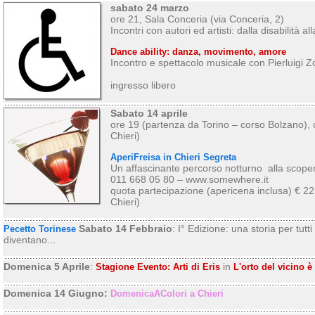
sabato 24 marzo
ore 21, Sala Conceria (via Conceria, 2)
Incontri con autori ed artisti: dalla disabilità all
Dance ability: danza, movimento, amore
Incontro e spettacolo musicale con Pierluigi 
ingresso libero
Sabato 14 aprile
ore 19 (partenza da Torino – corso Bolzano), o
Chieri)
AperiFreisa in Chieri Segreta
Un affascinante percorso notturno alla scoper
011 668 05 80 – www.somewhere.it
quota partecipazione (apericena inclusa) € 22
Chieri)
Sabato 14 Febbraio
: I° Edizione: una storia per tutti 
Pecetto Torinese
diventano...
Domenica 5 Aprile
:
in
Stagione Evento: Arti di Eris
L'orto del vicino 
Domenica 14 Giugno:
DomenicaAColori a Chieri