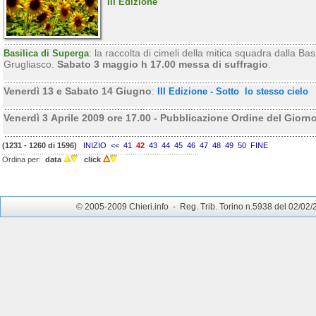
III Edizione
: la raccolta di cimeli della mitica squadra dalla Basi
Basilica di Superga
Grugliasco.
Sabato 3 maggio h 17.00 messa di suffragio
.
Venerdì 13 e Sabato 14 Giugno
:
III Edizione - Sotto lo stesso cielo
Venerdì 3 Aprile 2009 ore 17.00 - Pubblicazione Ordine del Gior
(1231 - 1260 di 1596)
INIZIO
<<
41
42
43
44
45
46
47
48
49
50
FINE
Ordina per:
data
click
© 2005-2009 Chieri.info - Reg. Trib. Torino n.5938 del 02/02/200