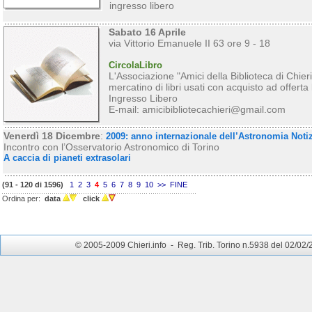
ingresso libero
Sabato 16 Aprile
via Vittorio Emanuele II 63 ore 9 - 18
CircolaLibro
L'Associazione "Amici della Biblioteca di Chieri
mercatino di libri usati con acquisto ad offerta 
Ingresso Libero
E-mail: amicibibliotecachieri@gmail.com
Venerdì 18 Dicembre
:
2009: anno internazionale dell’Astronomia Notiz
Incontro con l’Osservatorio Astronomico di Torino
A caccia di pianeti extrasolari
(91 - 120 di 1596)
1
2
3
4
5
6
7
8
9
10
>>
FINE
Ordina per:
data
click
© 2005-2009 Chieri.info - Reg. Trib. Torino n.5938 del 02/02/200