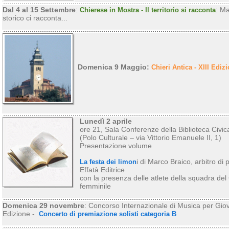
Dal 4 al 15 Settembre
:
: Ma
Chierese in Mostra - Il territorio si racconta
storico ci racconta...
Domenica 9 Maggio:
Chieri Antica - XIII Ediz
Lunedì 2 aprile
ore 21, Sala Conferenze della Biblioteca Civi
(Polo Culturale – via Vittorio Emanuele II, 1)
Presentazione volume
i di Marco Braico, arbitro di 
La festa dei limon
Effatà Editrice
con la presenza delle atlete della squadra del 
femminile
Domenica 29 novembre
: Concorso Internazionale di Musica per Giovan
Edizione -
Concerto di premiazione solisti categoria B