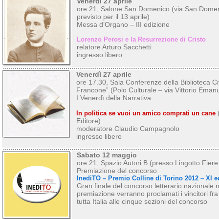
Venerdi 27 aprile
ore 21, Salone San Domenico (via San Domeni
previsto per il 13 aprile)
Messa d’Organo – III edizione
Lorenzo Perosi e la Resurrezione di Cristo
relatore Arturo Sacchetti
ingresso libero
Venerdì 27 aprile
ore 17.30, Sala Conferenze della Biblioteca Ci
Francone” (Polo Culturale – via Vittorio Emanue
I Venerdì della Narrativa
(
In politica se vuoi un amico comprati un cane
Editore)
moderatore Claudio Campagnolo
ingresso libero
Sabato 12 maggio
ore 21, Spazio Autori B (presso Lingotto Fiere
Premiazione del concorso
InediTO – Premio Colline di Torino 2012 – XI e
Gran finale del concorso letterario nazionale n
premiazione verranno proclamati i vincitori fra 
tutta Italia alle cinque sezioni del concorso