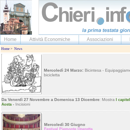
Home
Attività Economiche
Associazioni
Home
>
News
Mercoledì 24 Marzo:
Bicintesa - Equipaggiam
bicicletta
Da Venerdì 27 Novembre a Domenica 13 Dicembre
: Mostra
I capite
-
Incisioni
Aosta
Mercoledì 30 Giugno
Festival Piemonte Operetta